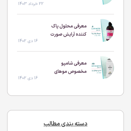
22 خرداد 1403
معرفی محلول پاک
کننده آرایش صورت
16 دی 1402
(بدون سولفات و
پارابن )
معرفی شامپو
مخصوص موهای
16 دی 1402
چرب
دسته بندی مطالب