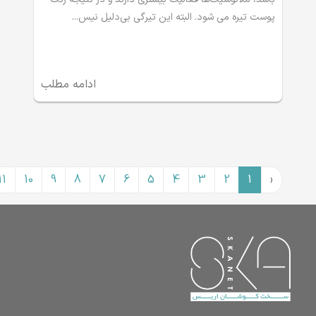
پوست تیره می شود. البته این تیرگی بی‌دلیل نیس...
ادامه مطلب
11
10
9
8
7
6
5
4
3
2
1
‹