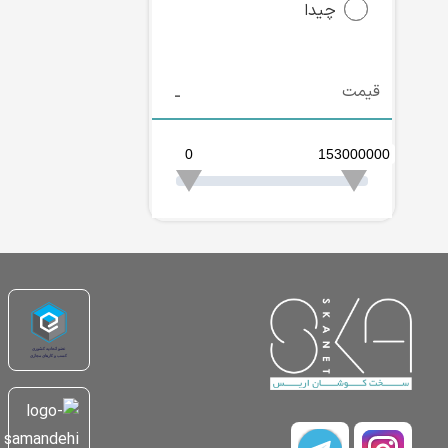
چیدا
قیمت
0
153000000