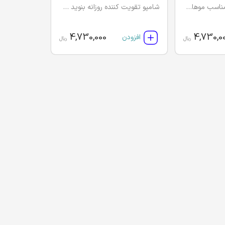
شامپو تقویت کننده مناسب موهای نرمال بنوید (آلوئه ورا و پرودیو 500)
شامپو تقویت کننده روزانه بنوید حاوی روغن آرگان و پرودیو 500
4,730,000
4,730,0
افزودن
ریال
ریال