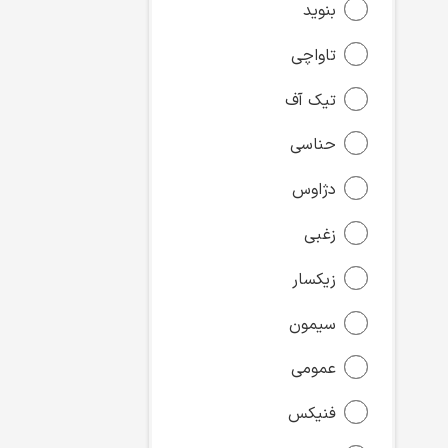
بنوید
تاواچی
تیک آف
حناسی
دژاوس
زغبی
زیکسار
سیمون
عمومی
فنیکس