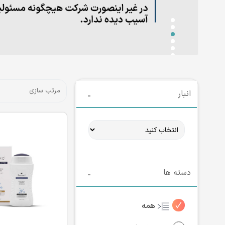
انبار
دسته ها
همه