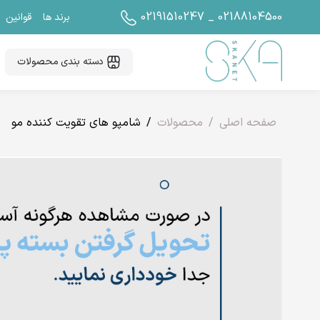
02191510247 _ 02188104500
برند ها
قوانین
دسته بندی محصولات
صفحه اصلی
محصولات
شامپو های تقویت کننده مو