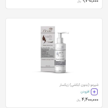
9,790,000
ریال
شیرمو (بدون آبکشی) زیکسار
افزودن
4,400,000
ریال