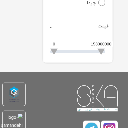
چیدا
قیمت
0
153000000