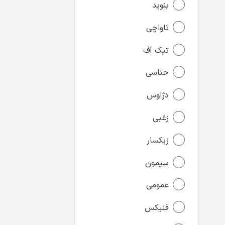
بنوید
تاواچی
تیک آف
حناسی
دژاوس
زغبی
زیکسار
سیمون
عمومی
فنیکس