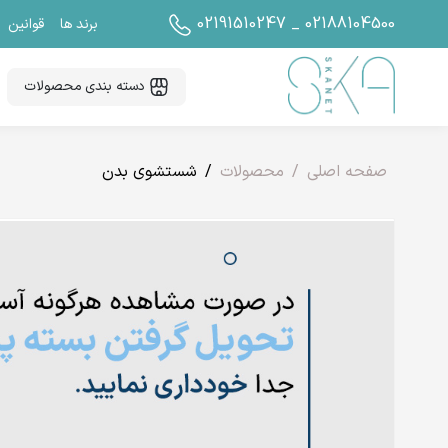
02191510247 _ 02188104500
برند ها
قوانین
دسته بندی محصولات
صفحه اصلی
محصولات
شستشوی بدن