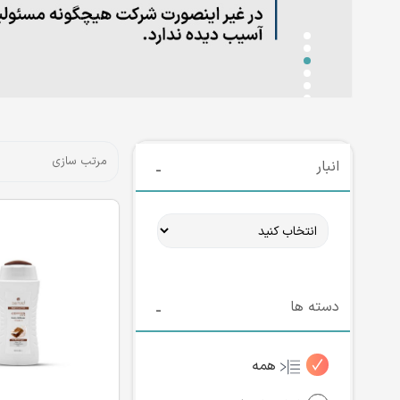
انبار
دسته ها
همه