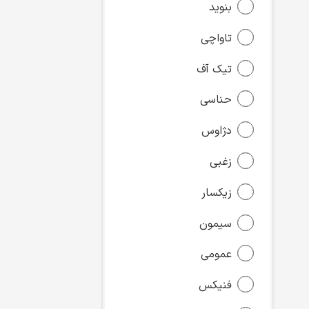
بنوید
تاواچی
تیک آف
حناسی
دژاوس
زغبی
زیکسار
سیمون
عمومی
فنیکس