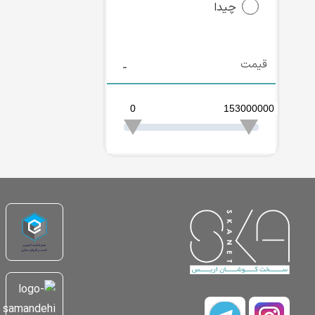
چیدا
قیمت
0
153000000