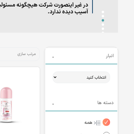
انبار
دسته ها
همه