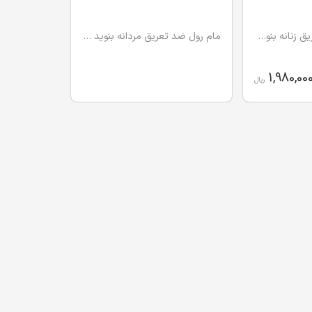
مام رول ضد بو و تعریق زنانه بنوید 75 میل
مام رول ضد تعریق مردانه بنوید 75 میل
1,980,00
ریال