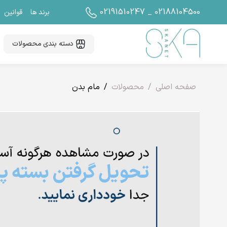
02191510247 _ 02188104500
برند ها
قوانین
دسته بندی محصولات
صفحه اصلی
محصولات
مام بدن