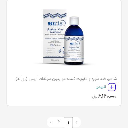
شامپو ضد شوره و تقویت کننده مو بدون سولفات اریس (روزانه)
افزودن
6,160,000
ریال
›
2
‹
1