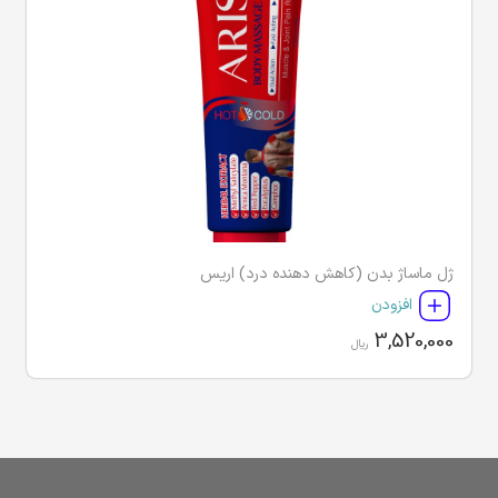
ژل ماساژ بدن (کاهش دهنده درد) اریس
افزودن
3,520,000
ریال