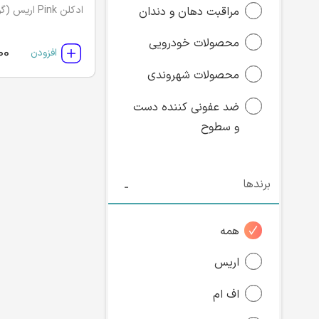
ادکلن Pink اریس (گوسی)
مراقبت دهان و دندان
محصولات خودرویی
00
افزودن
محصولات شهروندی
ضد عفونی کننده دست
و سطوح
برندها
همه
اریس
اف ام