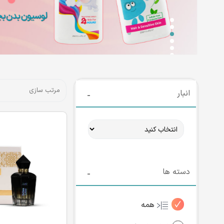
انبار
دسته ها
همه