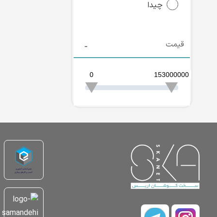
چیدا
قیمت
0
153000000