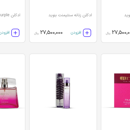
وید
ادکلن زنانه سنتیمنت بنوید
ادکلن Purple اریس (میدنایت رز)
27,500,000
27,500,0
افزودن
افزودن
ریال
ریال