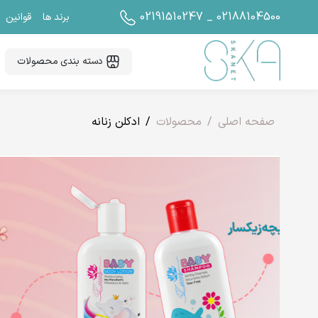
02191510247 _ 02188104500
برند ها
قوانین
دسته بندی محصولات
صفحه اصلی
محصولات
ادکلن زنانه