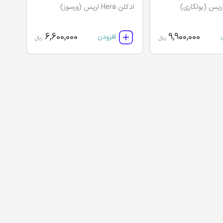
ادکلن Hera اریس (ورسوز)
6,600,000
9,900,000
افزودن
ریال
ریال