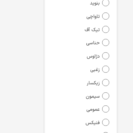
بنوید
تاواچی
تیک آف
حناسی
دژاوس
زغبی
زیکسار
سیمون
عمومی
فنیکس