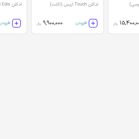
ادکلن Touch اریس (اکلت)
ادکلن Edis اریس (بولگاری)
9,900,000
15,400,0
افزودن
افزودن
ریال
ریال