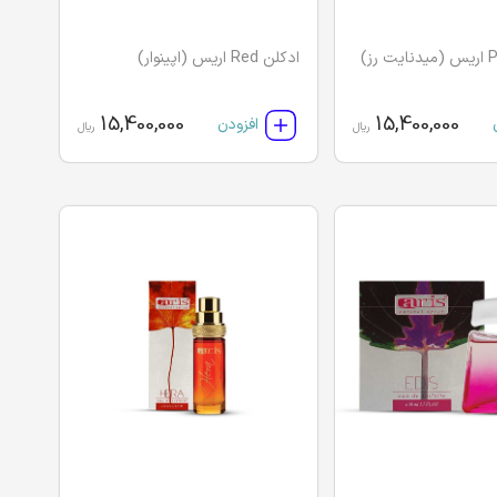
ادکلن Red اریس (اپینوار)
15,400,000
15,400,000
افزودن
ریال
ریال