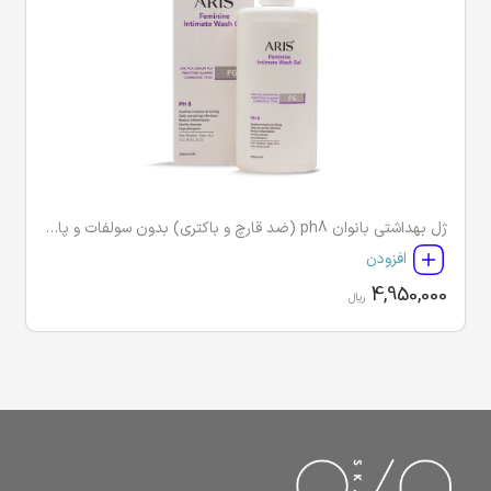
ژل بهداشتی بانوان ph8 (ضد قارچ و باکتری) بدون سولفات و پارابن اریس
افزودن
4,950,000
ریال