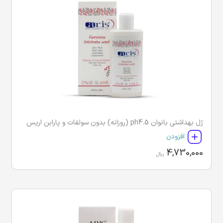
ژل بهداشتی بانوان ph4.5 (روزانه) بدون سولفات و پارابن اریس
افزودن
4,730,000
ریال