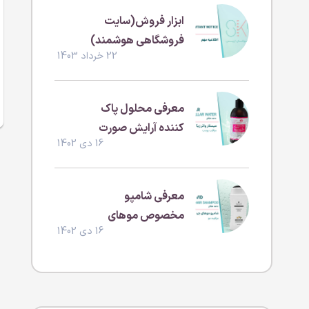
ابزار فروش(سایت
فروشگاهی هوشمند)
22 خرداد 1403
معرفی محلول پاک
کننده آرایش صورت
16 دی 1402
(بدون سولفات و
پارابن )
معرفی شامپو
مخصوص موهای
16 دی 1402
چرب