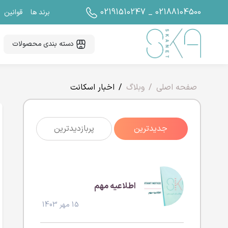
02191510247 _ 02188104500
برند ها
قوانین
دسته بندی محصولات
صفحه اصلی
وبلاگ
اخبار اسکانت
جدیدترین
پربازدیدترین
اطلاعیه مهم
15 مهر 1403