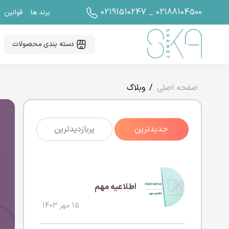
02191510247 _ 02188104500
برند ها
قوانین
دسته بندی محصولات
صفحه اصلی
وبلاگ
جدیدترین
پربازدیدترین
اطلاعیه مهم
15 مهر 1403