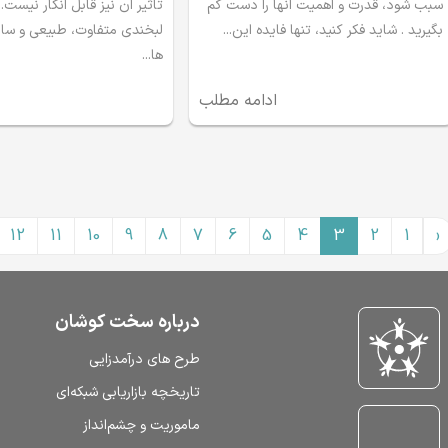
سبب شود، قدرت و اهمیت انها را دست کم
تاثیر ان نیز قابل انکار نیست.
بگیرید . شاید فکر کنید، تنها فایده این...
لبخندی متفاوت، طبیعی و سالم
ها...
ادامه مطلب
12
11
10
9
8
7
6
5
4
3
2
1
‹
درباره سخت کوشان
طرح‌ های درآمدزایی
تاریخچه بازاریابی شبکه‌ای
ماموریت و چشم‌انداز