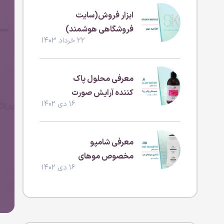
ابزار فروش(سایت
فروشگاهی هوشمند)
22 خرداد 1403
معرفی محلول پاک
کننده آرایش صورت
16 دی 1402
(بدون سولفات و
پارابن )
معرفی شامپو
مخصوص موهای
16 دی 1402
چرب