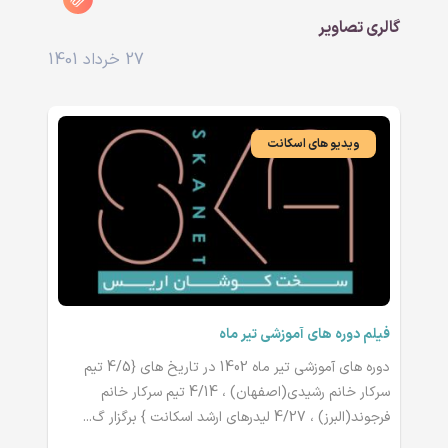
گالری تصاویر
27 خرداد 1401
ویدیو های اسکانت
فیلم دوره های آموزشی تیر ماه
دوره های آموزشی تیر ماه 1402 در تاریخ های {4/5 تیم
سرکار خانم رشیدی(اصفهان) ، 4/14 تیم سرکار خانم
فرجوند(البرز) ، 4/27 لیدرهای ارشد اسکانت } برگزار گ...