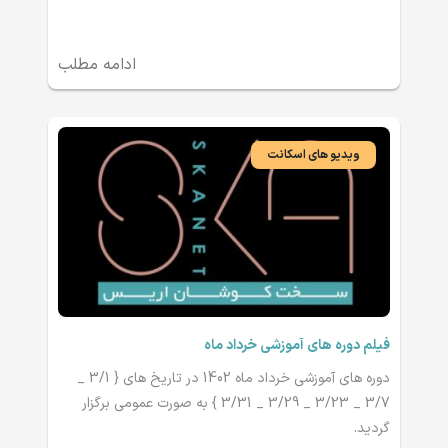
ادامه مطلب
ویدیو های اسکانت
فیلم دوره های آموزشی خرداد ماه
دوره های آموزشی خرداد ماه 1402 در تاریخ های { 3/1 _
3/7 _ 3/23 _ 3/29 _ 3/31 } به صورت عمومی برگزار
گردید.