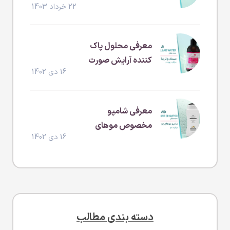
22 خرداد 1403
معرفی محلول پاک
کننده آرایش صورت
16 دی 1402
(بدون سولفات و
پارابن )
معرفی شامپو
مخصوص موهای
16 دی 1402
چرب
دسته بندی مطالب