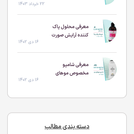
22 خرداد 1403
معرفی محلول پاک
کننده آرایش صورت
16 دی 1402
(بدون سولفات و
پارابن )
معرفی شامپو
مخصوص موهای
16 دی 1402
چرب
دسته بندی مطالب