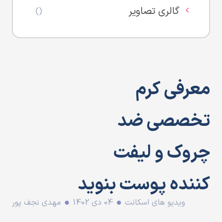
گالری تصاویر
()
معرفی کرم
تخصصی ضد
چروک و لیفت
کننده پوست بنوید
ویدیو های اسکانت
04 دی 1402
مهدی نجف پور