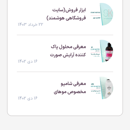
ابزار فروش(سایت
فروشگاهی هوشمند)
22 خرداد 1403
معرفی محلول پاک
کننده آرایش صورت
16 دی 1402
(بدون سولفات و
پارابن )
معرفی شامپو
مخصوص موهای
16 دی 1402
چرب