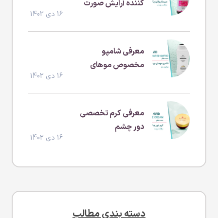
کننده آرایش صورت
16 دی 1402
(بدون سولفات و
پارابن )
معرفی شامپو
مخصوص موهای
16 دی 1402
چرب
معرفی کرم تخصصی
دور چشم
16 دی 1402
دسته بندی مطالب