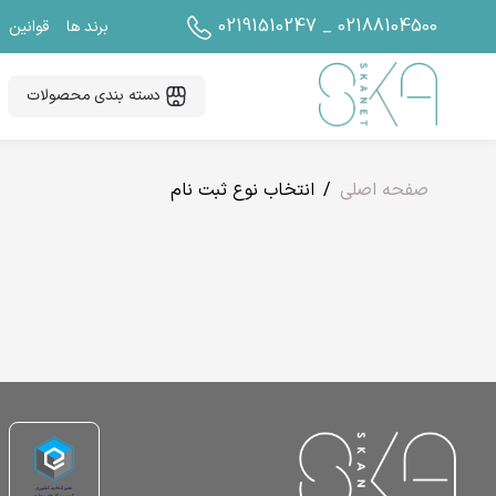
02191510247 _ 02188104500
برند ها
قوانین
دسته بندی محصولات
صفحه اصلی
انتخاب نوع ثبت نام