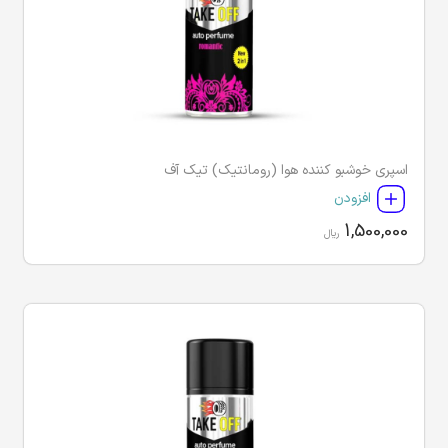
اسپری خوشبو کننده هوا (رومانتیک) تیک آف
افزودن
1,500,000
ریال