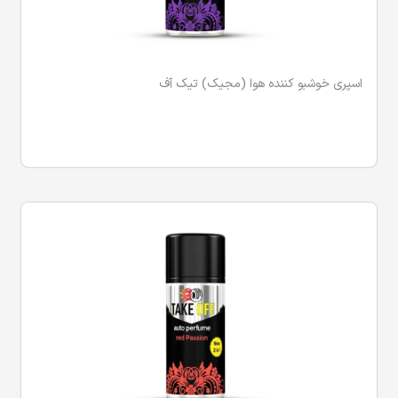
اسپری خوشبو کننده هوا (مجیک) تیک آف