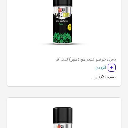
اسپری خوشبو کننده هوا (فلورا) تیک آف
افزودن
1,500,000
ریال