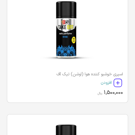
اسپری خوشبو کننده هوا (اوشن) تیک آف
افزودن
1,500,000
ریال