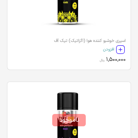
اسپری خوشبو کننده هوا (اگزاتیک) تیک آف
افزودن
1,500,000
ریال
ناموجود