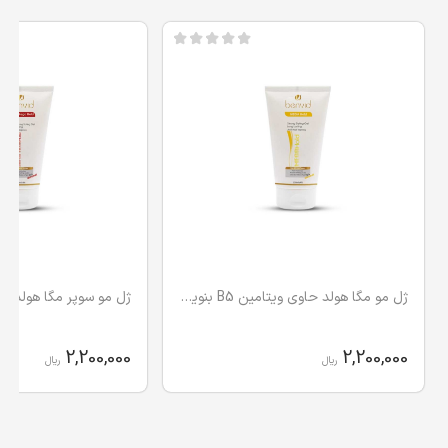
ژل مو مگا هولد حاوی ویتامین B5 بنوید (بدون الکل)
2,200,000
2,200,000
ریال
ریال