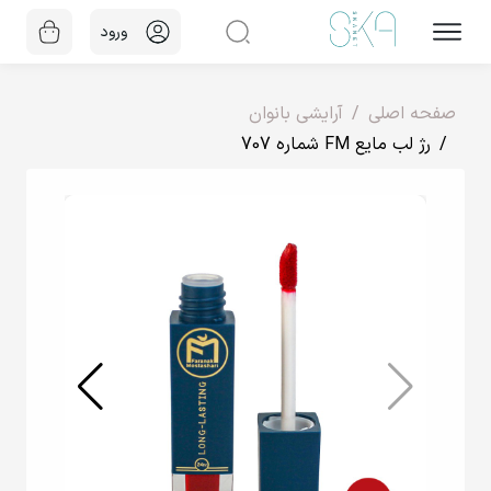
ورود
صفحه اصلی
آرایشی بانوان
رژ لب مایع FM شماره 707