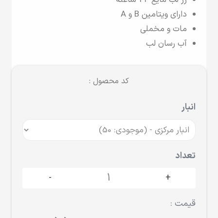
رژ لب مایع 24 ساعته
دارای ویتامین B و A
مات و مخملی
آب رسان لب
کد محصول :
انبار
تعداد
-
+
قیمت :