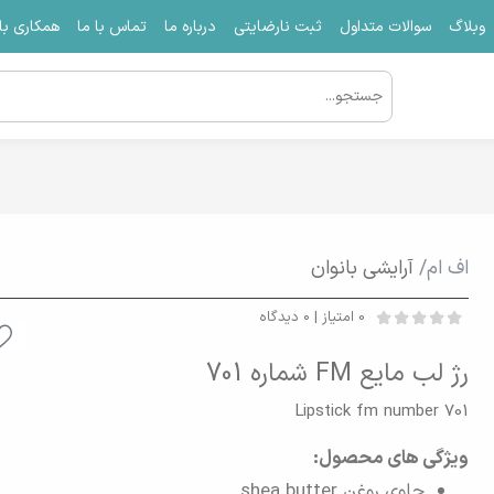
وبلاگ
سوالات متداول
ثبت نارضایتی
درباره ما
تماس با ما
همکاری با 
اف ام/
آرایشی بانوان
0 امتیاز | 0 دیدگاه
رژ لب مایع FM شماره 701
Lipstick fm number 701
ویژگی های محصول:
حاوی روغن shea butter