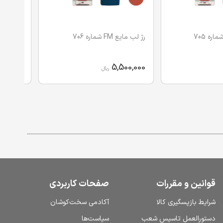
رژ لب مایع FM شماره 706
رژ لب مایع FM شما
500,000
5,500,000
ریال
قوانین و مقررات
صفحات کاربردی
شرایط بازپسگیری کالا
آکادمی سخت‌کوشان
دستورالعمل تاسیس شعب
سیاست‌ها