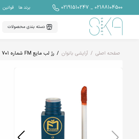
02191510247 _ 02188104500
برند ها
قوانین
دسته بندی محصولات
صفحه اصلی
آرایشی بانوان
رژ لب مایع FM شماره 701