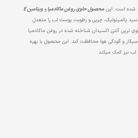
محصول حاوی روغن ماکادمیا
و
ویتامین E
اسید پالمیتولیک، چربی و رطوبت پوست لب را متعدل
ها را در مقابل خشکی و ترک خوردن محافظت میکند. وجود مقادیر بالایی از ویتامین E به عنوان قوی ترین آنتی اکسیدان شناخته شده در روغن ماکادمیا
وست لب در برابر اثرات مضر رادیکال های آزاد ناشی از اشعه UV خورشید، استرس، سیگار و آلودگی هوا محافظت کند. این محصول با بهره
 لب نیز کمک میکند.