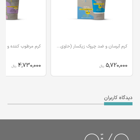
کرم آبرسان و ضد چروک زیکسار (حاوی کوانزیم Q10)
4,730,000
5,720,000
ریال
ریال
دیدگاه کاربران