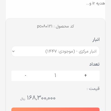
هدیه ir و…
کد محصول : pc080121
انبار
تعداد
-
+
قیمت :
168,300,000
ریال