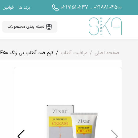
02191510247 _ 02188104500
برند ها
قوانین
دسته بندی محصولات
صفحه اصلی
مراقبت آفتاب
کرم ضد آفتاب بی رنگ SPF50 زیکسار (جدید)