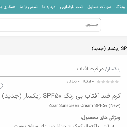
وبلاگ
سوالات متداول
ثبت نارضایتی
درباره ما
تماس با ما
همکاری با 
زیکسار/
مراقبت آفتاب
0 امتیاز | 0 دیدگاه
کرم ضد آفتاب بی رنگ SPF50 زیکسار (جدید)
Zixar Sunscreen Cream SPF50 (New)
ویژگی های محصول:
آنتی باکتریال|کمک به حفظ چربیهای سطح پوست