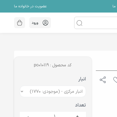
عضویت در خانواده ما
ما
ورود
کد محصول : pc010119
انبار
تعداد