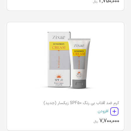
2,750,000
ریال
کرم ضد آفتاب بی رنگ SPF50 زیکسار (جدید)
افزودن
7,700,000
ریال