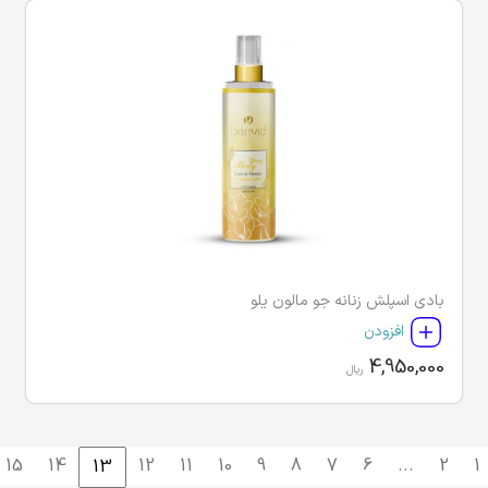
بادی اسپلش زنانه جو مالون یلو
افزودن
4,950,000
ریال
15
14
12
11
10
9
8
7
6
...
2
1
13